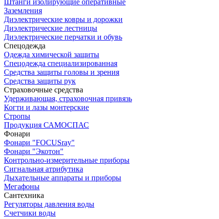
Штанги изолирующие оперативные
Заземления
Диэлектрические ковры и дорожки
Диэлектрические лестницы
Диэлектрические перчатки и обувь
Спецодежда
Одежда химической защиты
Спецодежда специализированная
Средства защиты головы и зрения
Средства защиты рук
Страховочные средства
Удерживающая, страховочная привязь
Когти и лазы монтерские
Стропы
Продукция САМОСПАС
Фонари
Фонари "FOCUSray"
Фонари "Экотон"
Контрольно-измерительные приборы
Сигнальная атрибутика
Дыхательные аппараты и приборы
Мегафоны
Сантехника
Регуляторы давления воды
Счетчики воды