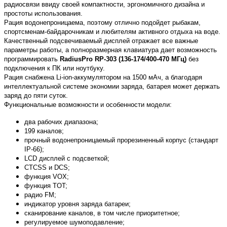
радиосвязи ввиду своей компактности, эргономичного дизайна и
простоты использования.
Рация водонепроницаема, поэтому отлично подойдет рыбакам,
спортсменам-байдарочникам и любителям активного отдыха на воде.
Качественный подсвечиваемый дисплей отражает все важные
параметры работы, а полноразмерная клавиатура дает возможность
программировать
RadiusPro RP-303 (136-174/400-470 МГц)
без
подключения к ПК или ноутбуку.
Рация снабжена Li-ion-аккумулятором на 1500 мАч, а благодаря
интеллектуальной системе экономии заряда, батарея может держать
заряд до пяти суток.
Функциональные возможности и особенности модели:
два рабочих диапазона;
199 каналов;
прочный водонепроницаемый прорезиненный корпус (стандарт
IP-66);
LCD дисплей с подсветкой;
CTCSS и DCS;
функция VOX;
функция TOT;
радио FM;
индикатор уровня заряда батареи;
сканирование каналов, в том числе приоритетное;
регулируемое шумоподавление;