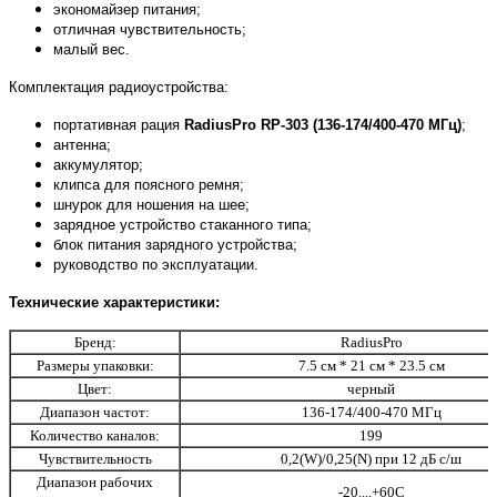
экономайзер питания;
отличная чувствительность;
малый вес.
Комплектация радиоустройства:
портативная рация
RadiusPro RP-303 (136-174/400-470 МГц)
;
антенна;
аккумулятор;
клипса для поясного ремня;
шнурок для ношения на шее;
зарядное устройство стаканного типа;
блок питания зарядного устройства;
руководство по эксплуатации.
Технические характеристики:
Бренд:
RadiusPro
Размеры упаковки:
7.5 см * 21 см * 23.5 см
Цвет:
черный
Диапазон частот:
136-174/400-470 МГц
Количество каналов:
199
Чувствительность
0,2(W)/0,25(N) при 12 дБ с/ш
Диапазон рабочих
-20....+60С