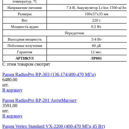
температур, °С
Напряжение питания
7.4 В, Аккумулятор Li-Ion 1500 м/Ач
Размеры
100х57х35 мм
Вес
220 г
Мощность аудио
0,5 Вт
Передатчик
Выходная мощность
5/4 Вт
Побочные излучения
60 дБ
Гарантия
12 мес.
АРТИКУЛ
ЛР001
С этим товаром смотрят
Рация RadiusPro RP-303 (136-174/400-470 МГц)
6480.00
шт.
В корзину
Рация RadiusPro RP-201 АнтиМагнит
3591.00
шт.
В корзину
Рация Vertex Standard VX-2200 (400-470 МГц 45 Вт)