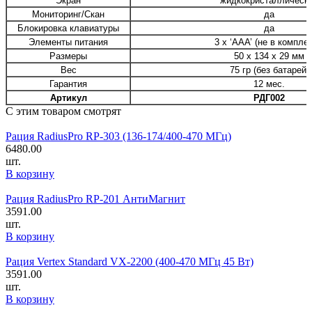
Экран
жидкокристаллическ
Мониторинг/Скан
да
Блокировка клавиатуры
да
Элементы питания
3 x ‘AAA’ (не в комплек
Размеры
50 х 134 х 29 мм
Вес
75 гр (без батарей)
Гарантия
12 мес.
Артикул
РДГ002
С этим товаром смотрят
Рация RadiusPro RP-303 (136-174/400-470 МГц)
6480.00
шт.
В корзину
Рация RadiusPro RP-201 АнтиМагнит
3591.00
шт.
В корзину
Рация Vertex Standard VX-2200 (400-470 МГц 45 Вт)
3591.00
шт.
В корзину