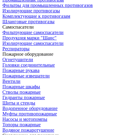
Фильтры для промышленных противогазов
Изолирующие противогазы
Комплектующие к противогазам
Шланговые противогазы
Самоспасатели
Фильтрующие самоспасатели
Продукция марки "Шанс"
Изолирующие самоспасатели
Респираторы
Пожарное оборудование
Огнетушители
Головки соединительные
Пожарные рукава
Пожарные извещатели
Вентили
Пожарные шкафы
Стволы пожарные
Гидранты пожарные
Щиты и стенды
Водопенное оборудование
Муфты противопожарные
Насосы и мотопомпы
Топоры пожарные
Водяное пожаротушение