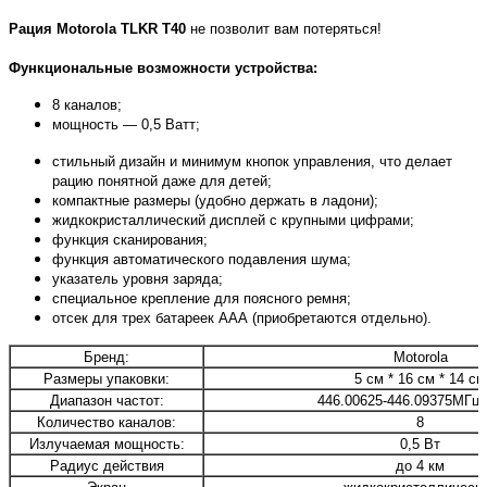
Рация
Motorola
TLKR
T40
не позволит вам потеряться!
Функциональные возможности устройства:
8 каналов;
мощность — 0,5 Ватт;
стильный дизайн и минимум кнопок управления, что делает
рацию понятной даже для детей;
компактные размеры (удобно держать в ладони);
жидкокристаллический дисплей с крупными цифрами;
функция сканирования;
функция автоматического подавления шума;
указатель уровня заряда;
специальное крепление для поясного ремня;
отсек для трех батареек ААА (приобретаются отдельно).
Бренд:
Motorola
Размеры упаковки:
5 см * 16 см * 14 см
Диапазон частот:
446.00625-446.09375МГц 
Количество каналов:
8
Излучаемая мощность:
0,5 Вт
Радиус действия
до 4 км