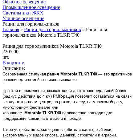
Офисное освещение
Промышленное освещение
Светильники ЖКХ
Уличное освещение
Рации для горнолыжников
Главная
»
Рации для горнолыжников
»
Рация для
горнолыжников Motorola TLKR T40
Рация для горнолыжников Motorola TLKR T40
2205.00
шт.
В корзину
Описание:
Современная стильная
рация
Motorola
TLKR
T40
— это практичное
решение для семейного использования.
Простая в применении, компактная и достаточно «дальнобойная»
(радиус действия до 4 км) PMR-рация позволит оставаться на связи
всюду: в торговом центре, на рынке, в лесу, на морском берегу,
многолюдном фестивале или
карнавале.
Motorola
TLKR
T40
великолепно подходит для
поддержания связи на отдыхе и в походе.
Такое устройство также оценят любители охоты, рыбалки,
экстремальных видов спорта, дачники, строители и аграрии.