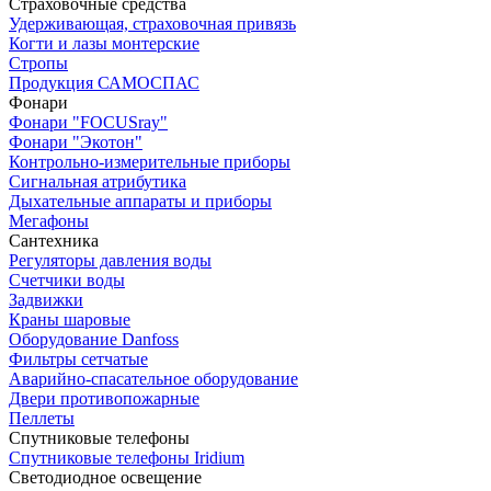
Страховочные средства
Удерживающая, страховочная привязь
Когти и лазы монтерские
Стропы
Продукция САМОСПАС
Фонари
Фонари "FOCUSray"
Фонари "Экотон"
Контрольно-измерительные приборы
Сигнальная атрибутика
Дыхательные аппараты и приборы
Мегафоны
Сантехника
Регуляторы давления воды
Счетчики воды
Задвижки
Краны шаровые
Оборудование Danfoss
Фильтры сетчатые
Аварийно-спасательное оборудование
Двери противопожарные
Пеллеты
Спутниковые телефоны
Спутниковые телефоны Iridium
Светодиодное освещение