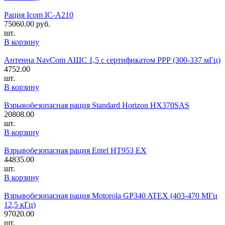
Рация Icom IC-A210
75060.00
руб.
шт.
В корзину
Антенна NavCom АШС 1,5 с сертификатом РРР (300-337 мГц)
4752.00
шт.
В корзину
Взрывобезопасная рация Standard Horizon HX370SAS
20808.00
шт.
В корзину
Взрывобезопасная рация Entel HT953 EX
44835.00
шт.
В корзину
Взрывобезопасная рация Motorola GP340 ATEX (403-470 МГц
12,5 кГц)
97020.00
шт.