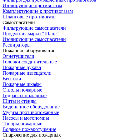
Изолирующие противогазы
Комплектующие к противогазам
Шланговые противогазы
Самоспасатели
Фильтрующие самоспасатели
Продукция марки "Шанс"
Изолирующие самоспасатели
Респираторы
Пожарное оборудование
Огнетушители
Головки соединительные
Пожарные рукава
Пожарные извещатели
Вентили
Пожарные шкафы
Стволы пожарные
Гидранты пожарные
Щиты и стенды
Водопенное оборудование
Муфты противопожарные
Насосы и мотопомпы
Топоры пожарные
Водяное пожаротушение
Снаряжение для пожарных