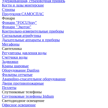
Удерживающая, страховочная привязь
Когти и лазы монтерские
Стропы
Продукция САМОСПАС
Фонари
Фонари "FOCUSray"
Фонари "Экотон"
Контрольно-измерительные приборы
Сигнальная атрибутика
Дыхательные аппараты и приборы
Мегафоны
Сантехника
Регуляторы давления воды
Счетчики воды
Задвижки
Краны шаровые
Оборудование Danfoss
Фильтры сетчатые
Аварийно-спасательное оборудование
Двери противопожарные
Пеллеты
Спутниковые телефоны
Спутниковые телефоны Iridium
Светодиодное освещение
Офисное освещение