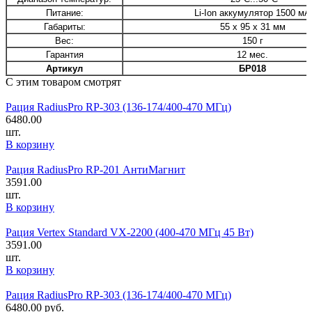
Питание:
Li-Ion аккумулятор 1500 мА
Габариты:
55 х 95 х 31 мм
Вес:
150 г
Гарантия
12 мес.
Артикул
БР018
С этим товаром смотрят
Рация RadiusPro RP-303 (136-174/400-470 МГц)
6480.00
шт.
В корзину
Рация RadiusPro RP-201 АнтиМагнит
3591.00
шт.
В корзину
Рация Vertex Standard VX-2200 (400-470 МГц 45 Вт)
3591.00
шт.
В корзину
Рация RadiusPro RP-303 (136-174/400-470 МГц)
6480.00
руб.