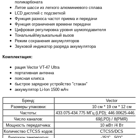
поликарбоната
Литое шасси из легкого алюминиевого сплава
LCD дисплей с подсветкой
Функция разноса частот приема и передачи
Функция ограничения времени передачи
Цифровая регулировка уровня шумоподавителя
Тональный/музыкальный вызов
Режим сохранения аккумуляторов
Звуковой индикатор разряда аккумулятора
Комплектация:
рация Vector VT-47 Ultra
портативная антенна
поясная клипса
быстрое зарядное устройство "стакан"
аккумулятор Li-Ion 1500 мАч
Бренд:
Vector
Размеры упаковки:
10 см * 19 см * 12 см
Частоты:
433.075-434.775 МГц (LPD); 446.00625-446.
Число каналов:
69(LPD) / 8(PMR)
Мощность передатчика:
10 мВт /4 Вт
Количество CTCSS кодов:
CTCSS/DCS
Диапазон температур:
-25°C...50°C