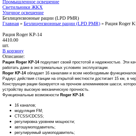
Промышленное освещение
Светильники ЖКХ
Уличное освещение
Безлицензионные рации (LPD PMR)
Главная
»
Безлицензионные рации (LPD PMR)
»
Рация Roger K
Рация Roger KP-14
4410.00
шт.
В корзину
Описание:
Рация Roger KP-14
подкупает своей простотой и надежностью. Эти ка
работать даже в экстремальных условиях эксплуатации.
Roger KP-14
обладает 16 каналами и всем необходимым функционалом 
Радиус действия станции на открытой местности достигает 15 км, в чер
Конструкция рации базируется на прочном алюминиевом шасси, которо
устройству высокую механическую прочность.
Функциональные возможности
Roger KP-14
:
16 каналов;
модуляция FM;
CTCSS/CDCSS;
регулировка уровнем мощности;
автошумоподавитель;
регулируемый шумоподавитель;