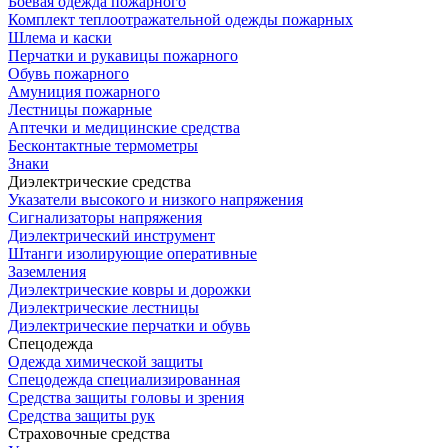
Боевая одежда пожарного
Комплект теплоотражательной одежды пожарных
Шлема и каски
Перчатки и рукавицы пожарного
Обувь пожарного
Амуниция пожарного
Лестницы пожарные
Аптечки и медицинские средства
Бесконтактные термометры
Знаки
Диэлектрические средства
Указатели высокого и низкого напряжения
Сигнализаторы напряжения
Диэлектрический инструмент
Штанги изолирующие оперативные
Заземления
Диэлектрические ковры и дорожки
Диэлектрические лестницы
Диэлектрические перчатки и обувь
Спецодежда
Одежда химической защиты
Спецодежда специализированная
Средства защиты головы и зрения
Средства защиты рук
Страховочные средства