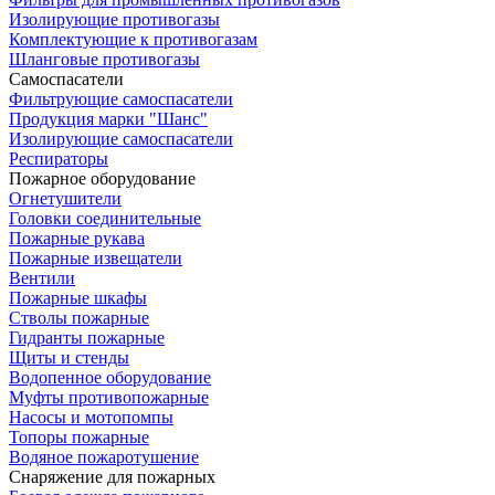
Изолирующие противогазы
Комплектующие к противогазам
Шланговые противогазы
Самоспасатели
Фильтрующие самоспасатели
Продукция марки "Шанс"
Изолирующие самоспасатели
Респираторы
Пожарное оборудование
Огнетушители
Головки соединительные
Пожарные рукава
Пожарные извещатели
Вентили
Пожарные шкафы
Стволы пожарные
Гидранты пожарные
Щиты и стенды
Водопенное оборудование
Муфты противопожарные
Насосы и мотопомпы
Топоры пожарные
Водяное пожаротушение
Снаряжение для пожарных