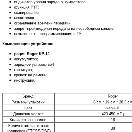
индикатор уровня заряда аккумулятора;
функция PTT;
сканирование;
мониторинг;
ограничение времени передачи;
запрет произведения передачи на несвободном канале;
возможность программирования с ПК.
Комплектация устройства:
рация Roger KP-14
аккумулятор;
зарядное устройство4
гарнитура;
крепеж на ремень;
инструкция.
Бренд:
Roger
Размеры упаковки:
6 см * 19 см * 28.5 с
Цвет:
черный
Диапазон частот:
420-450 МГц
Количество каналов:
16
Количество частотных
38
кодировок (CTCSS/DSC)