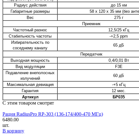
Радиус действия
до 15 км
Габаритные размеры
58 х 120 х 35 мм (без ант
Вес
275 г
Приемник
Частотный разнос
12,5/25 кГц
Стабильность частоты
-+2,5 ppm
Избирательность по
65 дБ
соседнему каналу
Передатчик
Выходная мощность
0,4/0,01 Вт
Вид модуляции
F3E
Подавление внеполосных
60 дБ
излучений
Максимальная девиация
-+5 кГц
Гарантия
12 мес.
Артикул
БР035
С этим товаром смотрят
Рация RadiusPro RP-303 (136-174/400-470 МГц)
6480.00
шт.
В корзину