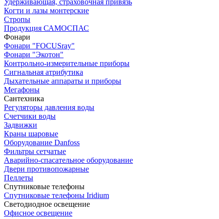
Удерживающая, страховочная привязь
Когти и лазы монтерские
Стропы
Продукция САМОСПАС
Фонари
Фонари "FOCUSray"
Фонари "Экотон"
Контрольно-измерительные приборы
Сигнальная атрибутика
Дыхательные аппараты и приборы
Мегафоны
Сантехника
Регуляторы давления воды
Счетчики воды
Задвижки
Краны шаровые
Оборудование Danfoss
Фильтры сетчатые
Аварийно-спасательное оборудование
Двери противопожарные
Пеллеты
Спутниковые телефоны
Спутниковые телефоны Iridium
Светодиодное освещение
Офисное освещение