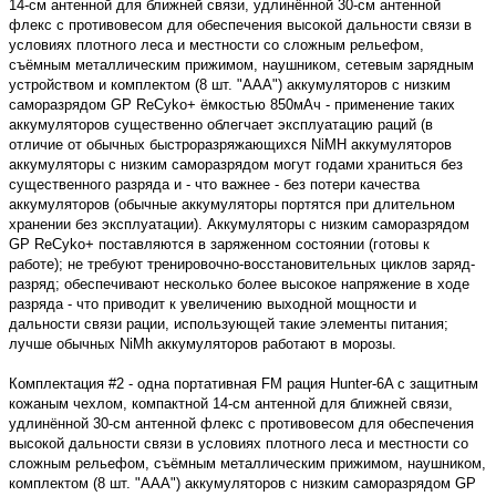
14-см антенной для ближней связи, удлинённой 30-см антенной
флекс с противовесом для обеспечения высокой дальности связи в
условиях плотного леса и местности со сложным рельефом,
съёмным металлическим прижимом, наушником, сетевым зарядным
устройством и комплектом (8 шт. "ААА") аккумуляторов с низким
саморазрядом GP ReCyko+ ёмкостью 850мАч - применение таких
аккумуляторов существенно облегчает эксплуатацию раций (в
отличие от обычных быстроразряжающихся NiMH аккумуляторов
аккумуляторы с низким саморазрядом могут годами храниться без
существенного разряда и - что важнее - без потери качества
аккумуляторов (обычные аккумуляторы портятся при длительном
хранении без эксплуатации). Аккумуляторы с низким саморазрядом
GP ReCyko+ поставляются в заряженном состоянии (готовы к
работе); не требуют тренировочно-восстановительных циклов заряд-
разряд; обеспечивают несколько более высокое напряжение в ходе
разряда - что приводит к увеличению выходной мощности и
дальности связи рации, использующей такие элементы питания;
лучше обычных NiMh аккумуляторов работают в морозы.
Комплектация #2 - одна портативная FM рация Hunter-6A с защитным
кожаным чехлом, компактной 14-см антенной для ближней связи,
удлинённой 30-см антенной флекс с противовесом для обеспечения
высокой дальности связи в условиях плотного леса и местности со
сложным рельефом, съёмным металлическим прижимом, наушником,
комплектом (8 шт. "ААА") аккумуляторов с низким саморазрядом GP