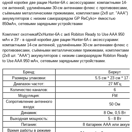
одной коробке две рации Hunter-6A с аксессуарами: компактными 14-
см антенной, удлинёнными 30-см антеннами флекс с противовесами,
съёмными металлическими прижимами, комплектами (2х8 шт. "ААА")
аккумуляторов с низким саморазрядом GP ReCyko+ ёмкостью
850мАч, сетевыми зарядными устройствами
Комплект охотника#2xHunter-6A с акб Robiton Ready to Use AAA 950
мАч и ЗУ - в одной коробке две рации Hunter-6A с аксессуарами:
компактными 14-см антенной, удлинёнными 30-см антеннами флекс с
противовесами, съёмными металлическими прижимами, комплектами
(2х8 шт. "ААА") аккумуляторов с низким саморазрядом Robiton Ready
to Use AAA 950 мАч, сетевыми зарядными устройствами.
Бренд:
Беркут
Размеры упаковки:
5.5 см * 23 см * 17 
Диапазон частот:
27 МГц
Количество каналов:
6
Модуляция:
FМ
Сопротивление антенного
50 Ом
входа:
Динамик:
8 Ом, 0,5 Вт
Выходная мощность:
5 - 8 Вт
Питание:
8 батареек ААА или аккум
Время работы в режиме