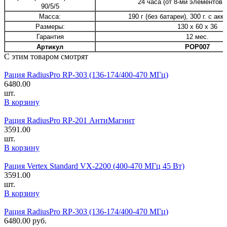
24 часа (от 8-ми элементов 
90/5/5
Масса:
190 г (без батареи), 300 г. с ак
Размеры:
130 х 60 х 36
Гарантия
12 мес.
Артикул
РОР007
С этим товаром смотрят
Рация RadiusPro RP-303 (136-174/400-470 МГц)
6480.00
шт.
В корзину
Рация RadiusPro RP-201 АнтиМагнит
3591.00
шт.
В корзину
Рация Vertex Standard VX-2200 (400-470 МГц 45 Вт)
3591.00
шт.
В корзину
Рация RadiusPro RP-303 (136-174/400-470 МГц)
6480.00
руб.