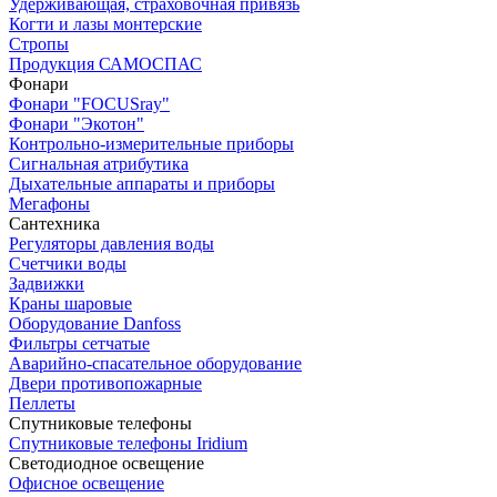
Удерживающая, страховочная привязь
Когти и лазы монтерские
Стропы
Продукция САМОСПАС
Фонари
Фонари "FOCUSray"
Фонари "Экотон"
Контрольно-измерительные приборы
Сигнальная атрибутика
Дыхательные аппараты и приборы
Мегафоны
Сантехника
Регуляторы давления воды
Счетчики воды
Задвижки
Краны шаровые
Оборудование Danfoss
Фильтры сетчатые
Аварийно-спасательное оборудование
Двери противопожарные
Пеллеты
Спутниковые телефоны
Спутниковые телефоны Iridium
Светодиодное освещение
Офисное освещение