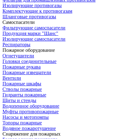
Изолирующие противогазы
Комплектующие к противогазам
Шланговые противогазы
Самоспасатели
Фильтрующие самоспасатели
Продукция марки "Шанс"
Изолирующие самоспасатели
Респираторы
Пожарное оборудование
Огнетушители
Головки соединительные
Пожарные рукава
Пожарные извещатели
Вентили
Пожарные шкафы
Стволы пожарные
Гидранты пожарные
Щиты и стенды
Водопенное оборудование
Муфты противопожарные
Насосы и мотопомпы
Топоры пожарные
Водяное пожаротушение
Снаряжение для пожарных