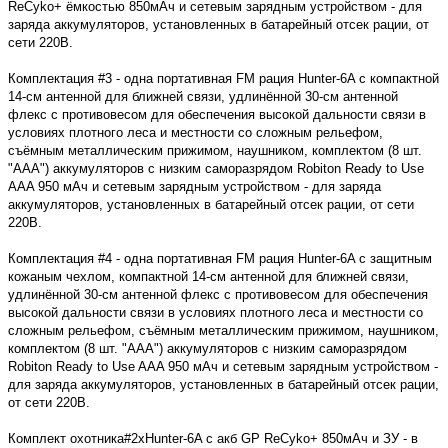
ReCyko+ ёмкостью 850мАч и сетевым зарядным устройством - для
заряда аккумуляторов, установленных в батарейный отсек рации, от
сети 220В.
Комплектация #3 - одна портативная FM рация Hunter-6A с компактной
14-см антенной для ближней связи, удлинённой 30-см антенной
флекс с противовесом для обеспечения высокой дальности связи в
условиях плотного леса и местности со сложным рельефом,
съёмным металлическим прижимом, наушником, комплектом (8 шт.
"ААА") аккумуляторов с низким саморазрядом Robiton Ready to Use
AAA 950 мАч и сетевым зарядным устройством - для заряда
аккумуляторов, установленных в батарейный отсек рации, от сети
220В.
Комплектация #4 - одна портативная FM рация Hunter-6A с защитным
кожаным чехлом, компактной 14-см антенной для ближней связи,
удлинённой 30-см антенной флекс с противовесом для обеспечения
высокой дальности связи в условиях плотного леса и местности со
сложным рельефом, съёмным металлическим прижимом, наушником,
комплектом (8 шт. "ААА") аккумуляторов с низким саморазрядом
Robiton Ready to Use AAA 950 мАч и сетевым зарядным устройством -
для заряда аккумуляторов, установленных в батарейный отсек рации,
от сети 220В.
Комплект охотника#2xHunter-6A с акб GP ReCyko+ 850мАч и ЗУ - в