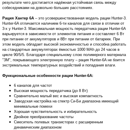
результате чего достигается надёжная устойчивая связь между
собеседниками на довольно больших расстояниях.
Рация Хантер 6A
– это усовершенствованная модель рации Hunter-3.
Hunter-6A отличается наличием 6-ти каналов для связи в отличии от
3-х у Hunter-3. Максимальная мощность передатчика рации Hunter-6A
варьируется в зависимости от элементов питания и составляет 6 Вт
при питании от аккумуляторов и 8Вт при питании от батареек. При
этом модель обладает высокой экономичностью и способна работать
на стандартных аккумуляторах ёмкостью 1000 MAh до 24 часов в
цикле 90/5/5. Благодаря специальному слою полимерного материала
"3М", покрывающего электронную плату – рация Hunter-6A не боится
экстремальных температурных воздействий и попадания влаги.
Функциональные особенности рации Hunter-6A:
6 каналов для частот
Высокая мощность передатчика (до 8 Вт)
Сравнительно малый вес и высокая компактность
Заводская настройка на спектр Си-Би диапазона имеющий
минимальные помехи
Хорошая чувствительность и избирательность
Двойное преобразование частоты
Смеситель полевых транзисторах с расширенным
динамическим диапазоном