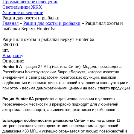
Промышленное освещение
Светильники ЖКХ
Уличное освещение
Рации для охоты и рыбалки
Главная
»
Рации для охоты и рыбалки
»
Рация для охоты и
рыбалки Беркут Hunter 6а
Рация для охоты и рыбалки Беркут Hunter 6а
3600.00
шт.
В корзину
Описание:
Hunter 6 A
– рация 27 МГц (частота Си-Би). Модель произведена
Российским Конструкторским Бюро «Беркут», которое известно
внедрением в свои разработки новаторских функций, высокой
надёжностью и неприхотливостью раций к условиям эксплуатации и
при этом - весьма демократичными ценами на весь спектр продукции.
Рация Hunter
6A
разработана для использования в условиях
пересечённой местности и прекрасно подходит для любителей
экстремального спорта, альпинистов, охотников и рыболовов.
Благодаря особенностям диапазона Си-Би
– волна длиной 11
метров проходит через препятствия непреодолимые для раций
диапазона 433 МГц и успешно отражается от любых поверхностей в