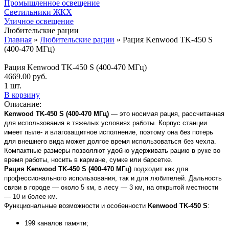
Промышленное освещение
Светильники ЖКХ
Уличное освещение
Любительские рации
Главная
»
Любительские рации
»
Рация Kenwood TK-450 S
(400-470 МГц)
Рация Kenwood TK-450 S (400-470 МГц)
4669.00
руб.
1 шт.
В корзину
Описание:
Kenwood
TK
-450
S
(400-470 МГц)
— это носимая рация, рассчитанная
для использования в тяжелых условиях работы. Корпус станции
имеет пыле- и влагозащитное исполнение, поэтому она без потерь
для внешнего вида может долгое время использоваться без чехла.
Компактные размеры позволяют удобно удерживать рацию в руке во
время работы, носить в кармане, сумке или барсетке.
Рация Kenwood TK-450 S (400-470 МГц)
подходит как для
профессионального использования, так и для любителей. Дальность
связи в городе — около 5 км, в лесу — 3 км, на открытой местности
— 10 и более км.
Функциональные возможности и особенности
Kenwood
TK
-450
S
:
199 каналов памяти;