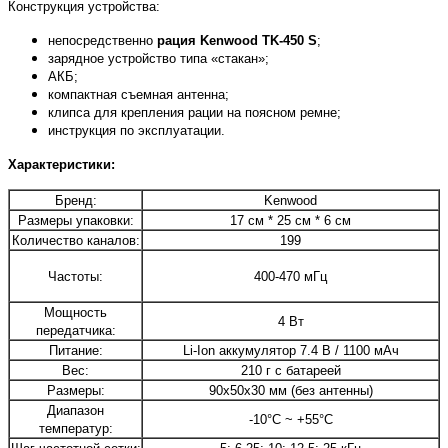
Конструкция устройства:
непосредственно
рация Kenwood TK-450 S
;
зарядное устройство типа «стакан»;
АКБ;
компактная съемная антенна;
клипса для крепления рации на поясном ремне;
инструкция по эксплуатации.
Характеристики:
Бренд:
Kenwood
Размеры упаковки:
17 см * 25 см * 6 см
Количество каналов:
199
Частоты:
400-470 мГц
Мощность
4 Вт
передатчика:
Питание:
Li-Ion аккумулятор 7.4 В / 1100 мАч
Вес:
210 г с батареей
Размеры:
90х50х30 мм (без антенны)
Диапазон
-10°С ~ +55°С
температур: