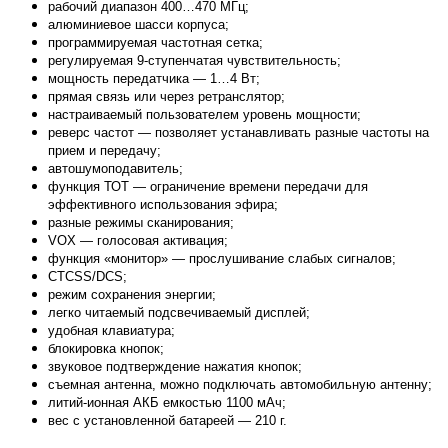
рабочий диапазон 400…470 МГц;
алюминиевое шасси корпуса;
программируемая частотная сетка;
регулируемая 9-ступенчатая чувствительность;
мощность передатчика — 1…4 Вт;
прямая связь или через ретранслятор;
настраиваемый пользователем уровень мощности;
реверс частот — позволяет устанавливать разные частоты на
прием и передачу;
автошумоподавитель;
функция ТОТ — ограничение времени передачи для
эффективного использования эфира;
разные режимы сканирования;
VOX — голосовая активация;
функция «монитор» — прослушивание слабых сигналов;
CTCSS/DCS;
режим сохранения энергии;
легко читаемый подсвечиваемый дисплей;
удобная клавиатура;
блокировка кнопок;
звуковое подтверждение нажатия кнопок;
съемная антенна, можно подключать автомобильную антенну;
литий-ионная АКБ емкостью 1100 мАч;
вес с установленной батареей — 210 г.