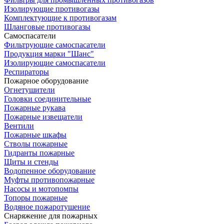
Изолирующие противогазы
Комплектующие к противогазам
Шланговые противогазы
Самоспасатели
Фильтрующие самоспасатели
Продукция марки "Шанс"
Изолирующие самоспасатели
Респираторы
Пожарное оборудование
Огнетушители
Головки соединительные
Пожарные рукава
Пожарные извещатели
Вентили
Пожарные шкафы
Стволы пожарные
Гидранты пожарные
Щиты и стенды
Водопенное оборудование
Муфты противопожарные
Насосы и мотопомпы
Топоры пожарные
Водяное пожаротушение
Снаряжение для пожарных