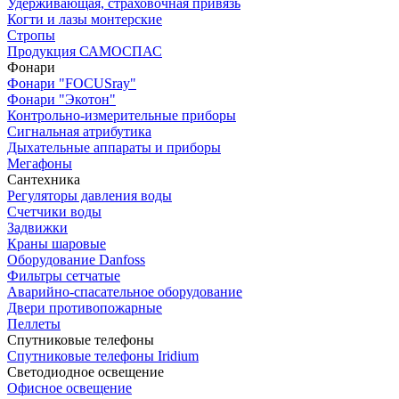
Удерживающая, страховочная привязь
Когти и лазы монтерские
Стропы
Продукция САМОСПАС
Фонари
Фонари "FOCUSray"
Фонари "Экотон"
Контрольно-измерительные приборы
Сигнальная атрибутика
Дыхательные аппараты и приборы
Мегафоны
Сантехника
Регуляторы давления воды
Счетчики воды
Задвижки
Краны шаровые
Оборудование Danfoss
Фильтры сетчатые
Аварийно-спасательное оборудование
Двери противопожарные
Пеллеты
Спутниковые телефоны
Спутниковые телефоны Iridium
Светодиодное освещение
Офисное освещение