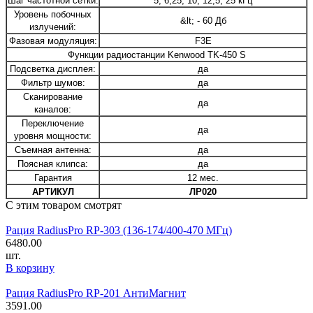
Шаг частотной сетки:
5; 6,25; 10; 12,5; 25 кГц
Уровень побочных
&lt; - 60 Дб
излучений:
Фазовая модуляция:
F3E
Функции радиостанции Kenwood TK-450 S
Подсветка дисплея:
да
Фильтр шумов:
да
Сканирование
да
каналов:
Переключение
да
уровня мощности:
Съемная антенна:
да
Поясная клипса:
да
Гарантия
12 мес.
АРТИКУЛ
ЛР020
С этим товаром смотрят
Рация RadiusPro RP-303 (136-174/400-470 МГц)
6480.00
шт.
В корзину
Рация RadiusPro RP-201 АнтиМагнит
3591.00