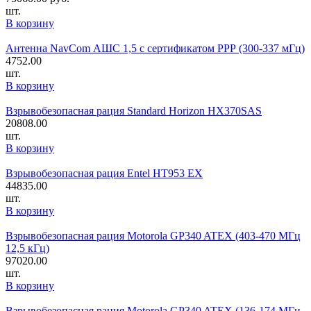
шт.
В корзину
Антенна NavCom АШС 1,5 с сертификатом РРР (300-337 мГц)
4752.00
шт.
В корзину
Взрывобезопасная рация Standard Horizon HX370SAS
20808.00
шт.
В корзину
Взрывобезопасная рация Entel HT953 EX
44835.00
шт.
В корзину
Взрывобезопасная рация Motorola GP340 ATEX (403-470 МГц
12,5 кГц)
97020.00
шт.
В корзину
Взрывобезопасная рация Motorola GP340 ATEX (136-174 МГц