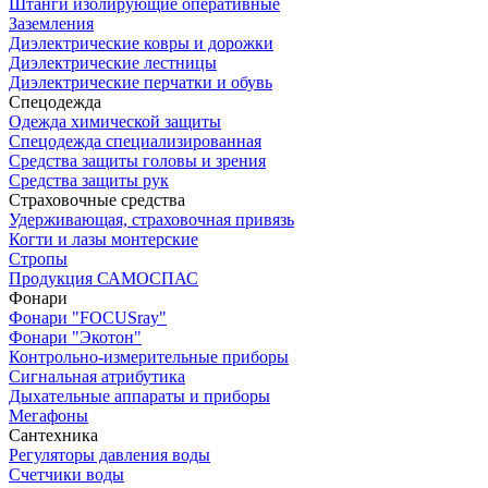
Штанги изолирующие оперативные
Заземления
Диэлектрические ковры и дорожки
Диэлектрические лестницы
Диэлектрические перчатки и обувь
Спецодежда
Одежда химической защиты
Спецодежда специализированная
Средства защиты головы и зрения
Средства защиты рук
Страховочные средства
Удерживающая, страховочная привязь
Когти и лазы монтерские
Стропы
Продукция САМОСПАС
Фонари
Фонари "FOCUSray"
Фонари "Экотон"
Контрольно-измерительные приборы
Сигнальная атрибутика
Дыхательные аппараты и приборы
Мегафоны
Сантехника
Регуляторы давления воды
Счетчики воды