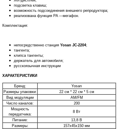
ЖК-дисплей;
подсветка клавиш;
возможность подсоединения внешнего репродуктора;
реализована функция PA —мегафон.
Комплектация:
непосредственно станция
Yosan JC-2204
;
тангента;
клипса тангенты;
держатель для автомобиля;
русскоязычная инструкции
ХАРАКТЕРИСТИКИ
Бренд:
Yosan
Размеры упаковки:
22 см * 22 см * 5 см
Вид модуляции
AM/FM
Число каналов:
200
Мощность
8 Вт
передатчика:
Питание:
13,8 В
Размеры:
157x45x150 мм