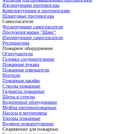
Изолирующие противогазы
Комплектующие к противогазам
Шланговые противогазы
Самоспасатели
Фильтрующие самоспасатели
Продукция марки "Шанс"
Изолирующие самоспасатели
Респираторы
Пожарное оборудование
Огнетушители
Головки соединительные
Пожарные рукава
Пожарные извещатели
Вентили
Пожарные шкафы
Стволы пожарные
Гидранты пожарные
Щиты и стенды
Водопенное оборудование
Муфты противопожарные
Насосы и мотопомпы
Топоры пожарные
Водяное пожаротушение
Снаряжение для пожарных