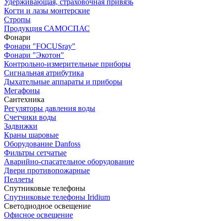
Удерживающая, страховочная привязь
Когти и лазы монтерские
Стропы
Продукция САМОСПАС
Фонари
Фонари "FOCUSray"
Фонари "Экотон"
Контрольно-измерительные приборы
Сигнальная атрибутика
Дыхательные аппараты и приборы
Мегафоны
Сантехника
Регуляторы давления воды
Счетчики воды
Задвижки
Краны шаровые
Оборудование Danfoss
Фильтры сетчатые
Аварийно-спасательное оборудование
Двери противопожарные
Пеллеты
Спутниковые телефоны
Спутниковые телефоны Iridium
Светодиодное освещение
Офисное освещение