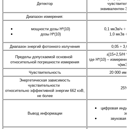
Детектор
чувствител
эквивалентен 3
Диапазон измерения:
мощности дозы Н*(10)
0,1 мкЗв/ч ÷ 
дозы Н*(10)
1,0 мкЗв ÷ 
Диапазон энергий фотонного излучения
0,05 ÷ 3,
±[15+2,5/Н *
Пределы допускаемой основной
где Н*(10) – измеренно
относительной погрешности измерения
ч(мкЗв
Чувствительность
20 000 имп
Энергетическая зависимость
чувствительности
25%
относительно эффективной энергии 662 кэВ,
не более
цифровая индик
Вывод информации
эк
звуковая 