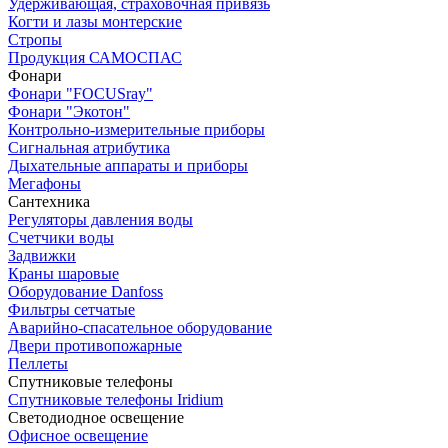
Удерживающая, страховочная привязь
Когти и лазы монтерские
Стропы
Продукция САМОСПАС
Фонари
Фонари "FOCUSray"
Фонари "Экотон"
Контрольно-измерительные приборы
Сигнальная атрибутика
Дыхательные аппараты и приборы
Мегафоны
Сантехника
Регуляторы давления воды
Счетчики воды
Задвижки
Краны шаровые
Оборудование Danfoss
Фильтры сетчатые
Аварийно-спасательное оборудование
Двери противопожарные
Пеллеты
Спутниковые телефоны
Спутниковые телефоны Iridium
Светодиодное освещение
Офисное освещение