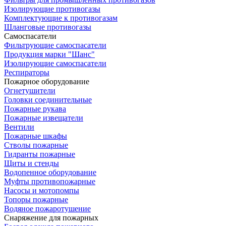
Изолирующие противогазы
Комплектующие к противогазам
Шланговые противогазы
Самоспасатели
Фильтрующие самоспасатели
Продукция марки "Шанс"
Изолирующие самоспасатели
Респираторы
Пожарное оборудование
Огнетушители
Головки соединительные
Пожарные рукава
Пожарные извещатели
Вентили
Пожарные шкафы
Стволы пожарные
Гидранты пожарные
Щиты и стенды
Водопенное оборудование
Муфты противопожарные
Насосы и мотопомпы
Топоры пожарные
Водяное пожаротушение
Снаряжение для пожарных