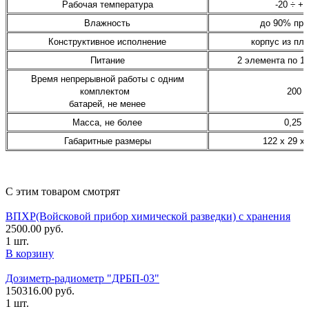
Рабочая температура
-20 ÷ +
Влажность
до 90% при
Конструктивное исполнение
корпус из пл
Питание
2 элемента по 1,
Время непрерывной работы с одним
комплектом
200 ч
батарей, не менее
Масса, не более
0,25 к
Габаритные размеры
122 х 29 х
С этим товаром смотрят
ВПХР(Войсковой прибор химической разведки) с хранения
2500.00
руб.
1 шт.
В корзину
Дозиметр-радиометр "ДРБП-03"
150316.00
руб.
1 шт.