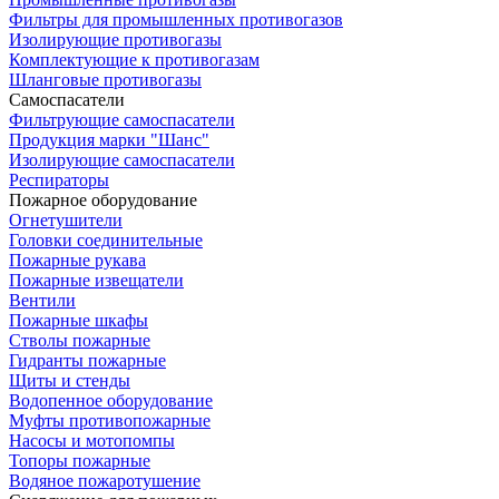
Фильтры для промышленных противогазов
Изолирующие противогазы
Комплектующие к противогазам
Шланговые противогазы
Самоспасатели
Фильтрующие самоспасатели
Продукция марки "Шанс"
Изолирующие самоспасатели
Респираторы
Пожарное оборудование
Огнетушители
Головки соединительные
Пожарные рукава
Пожарные извещатели
Вентили
Пожарные шкафы
Стволы пожарные
Гидранты пожарные
Щиты и стенды
Водопенное оборудование
Муфты противопожарные
Насосы и мотопомпы
Топоры пожарные
Водяное пожаротушение