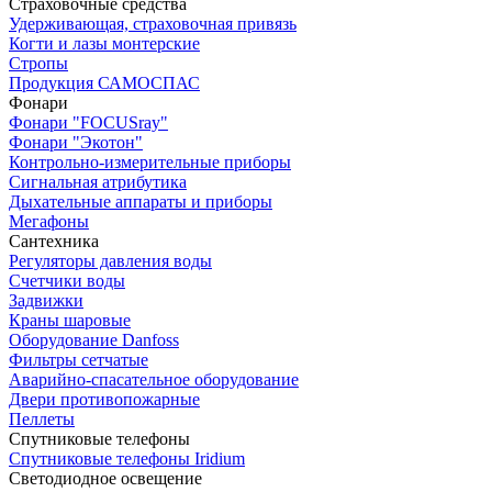
Страховочные средства
Удерживающая, страховочная привязь
Когти и лазы монтерские
Стропы
Продукция САМОСПАС
Фонари
Фонари "FOCUSray"
Фонари "Экотон"
Контрольно-измерительные приборы
Сигнальная атрибутика
Дыхательные аппараты и приборы
Мегафоны
Сантехника
Регуляторы давления воды
Счетчики воды
Задвижки
Краны шаровые
Оборудование Danfoss
Фильтры сетчатые
Аварийно-спасательное оборудование
Двери противопожарные
Пеллеты
Спутниковые телефоны
Спутниковые телефоны Iridium
Светодиодное освещение