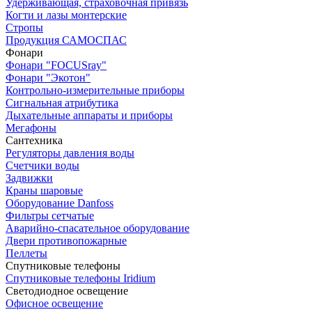
Удерживающая, страховочная привязь
Когти и лазы монтерские
Стропы
Продукция САМОСПАС
Фонари
Фонари "FOCUSray"
Фонари "Экотон"
Контрольно-измерительные приборы
Сигнальная атрибутика
Дыхательные аппараты и приборы
Мегафоны
Сантехника
Регуляторы давления воды
Счетчики воды
Задвижки
Краны шаровые
Оборудование Danfoss
Фильтры сетчатые
Аварийно-спасательное оборудование
Двери противопожарные
Пеллеты
Спутниковые телефоны
Спутниковые телефоны Iridium
Светодиодное освещение
Офисное освещение