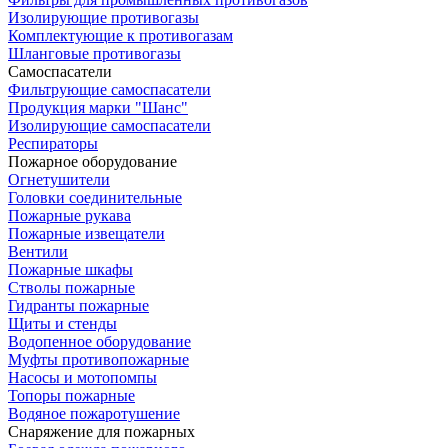
Изолирующие противогазы
Комплектующие к противогазам
Шланговые противогазы
Самоспасатели
Фильтрующие самоспасатели
Продукция марки "Шанс"
Изолирующие самоспасатели
Респираторы
Пожарное оборудование
Огнетушители
Головки соединительные
Пожарные рукава
Пожарные извещатели
Вентили
Пожарные шкафы
Стволы пожарные
Гидранты пожарные
Щиты и стенды
Водопенное оборудование
Муфты противопожарные
Насосы и мотопомпы
Топоры пожарные
Водяное пожаротушение
Снаряжение для пожарных