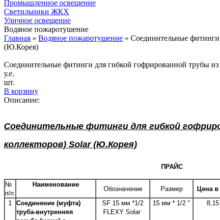
Промышленное освещение
Светильники ЖКХ
Уличное освещение
Водяное пожаротушение
Главная
»
Водяное пожаротушение
»
Соединительные фитинги 
(Ю.Корея)
Соединительные фитинги для гибкой гофрированной трубы из н
у.е.
шт.
В корзину
Описание:
Соединительные фитинги для гибкой гофриро
коллекторов) Solar (Ю.Корея)
ПРАЙС
№
Наименование
Обозначение
Размер
Цена в
п/п
1
Соединение (муфта)
SF 15 мм *1/2
15 мм * 1/2 "
8,15
труба-внутренняя
FLEXY Solar