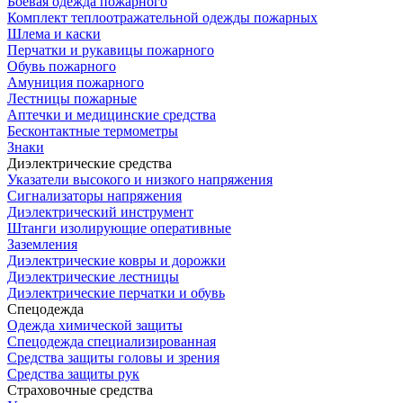
Боевая одежда пожарного
Комплект теплоотражательной одежды пожарных
Шлема и каски
Перчатки и рукавицы пожарного
Обувь пожарного
Амуниция пожарного
Лестницы пожарные
Аптечки и медицинские средства
Бесконтактные термометры
Знаки
Диэлектрические средства
Указатели высокого и низкого напряжения
Сигнализаторы напряжения
Диэлектрический инструмент
Штанги изолирующие оперативные
Заземления
Диэлектрические ковры и дорожки
Диэлектрические лестницы
Диэлектрические перчатки и обувь
Спецодежда
Одежда химической защиты
Спецодежда специализированная
Средства защиты головы и зрения
Средства защиты рук
Страховочные средства