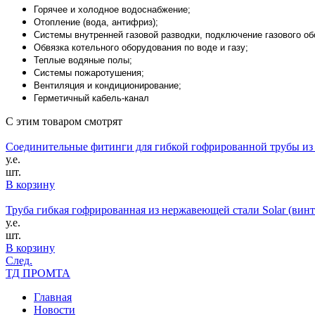
Горячее и холодное водоснабжение;
Отопление (вода, антифриз);
Системы внутренней газовой разводки, подключение газового об
Обвязка котельного оборудования по воде и газу;
Теплые водяные полы;
Системы пожаротушения;
Вентиляция и кондиционирование;
Герметичный кабель-канал
С этим товаром смотрят
Соединительные фитинги для гибкой гофрированной трубы из
у.е.
шт.
В корзину
Труба гибкая гофрированная из нержавеющей стали Solar (винт
у.е.
шт.
В корзину
След.
ТД ПРОМТА
Главная
Новости