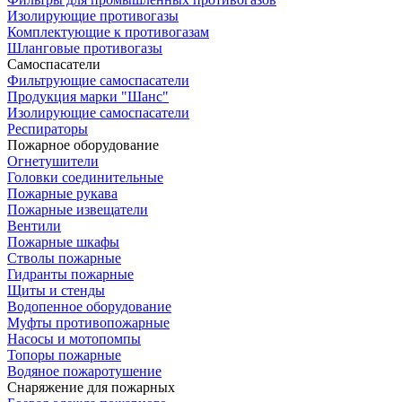
Изолирующие противогазы
Комплектующие к противогазам
Шланговые противогазы
Самоспасатели
Фильтрующие самоспасатели
Продукция марки "Шанс"
Изолирующие самоспасатели
Респираторы
Пожарное оборудование
Огнетушители
Головки соединительные
Пожарные рукава
Пожарные извещатели
Вентили
Пожарные шкафы
Стволы пожарные
Гидранты пожарные
Щиты и стенды
Водопенное оборудование
Муфты противопожарные
Насосы и мотопомпы
Топоры пожарные
Водяное пожаротушение
Снаряжение для пожарных