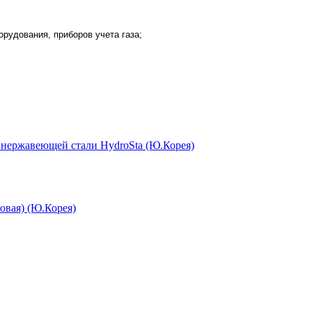
орудования, приборов учета газа;
 нержавеющей стали HydroSta (Ю.Корея)
овая) (Ю.Корея)