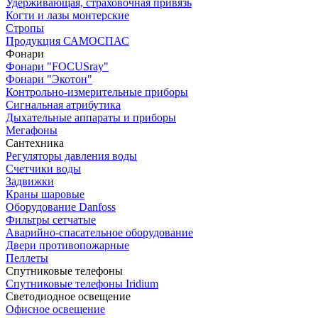
Удерживающая, страховочная привязь
Когти и лазы монтерские
Стропы
Продукция САМОСПАС
Фонари
Фонари "FOCUSray"
Фонари "Экотон"
Контрольно-измерительные приборы
Сигнальная атрибутика
Дыхательные аппараты и приборы
Мегафоны
Сантехника
Регуляторы давления воды
Счетчики воды
Задвижки
Краны шаровые
Оборудование Danfoss
Фильтры сетчатые
Аварийно-спасательное оборудование
Двери противопожарные
Пеллеты
Спутниковые телефоны
Спутниковые телефоны Iridium
Светодиодное освещение
Офисное освещение