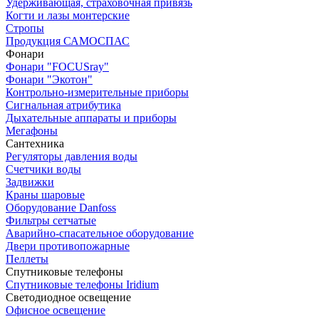
Удерживающая, страховочная привязь
Когти и лазы монтерские
Стропы
Продукция САМОСПАС
Фонари
Фонари "FOCUSray"
Фонари "Экотон"
Контрольно-измерительные приборы
Сигнальная атрибутика
Дыхательные аппараты и приборы
Мегафоны
Сантехника
Регуляторы давления воды
Счетчики воды
Задвижки
Краны шаровые
Оборудование Danfoss
Фильтры сетчатые
Аварийно-спасательное оборудование
Двери противопожарные
Пеллеты
Спутниковые телефоны
Спутниковые телефоны Iridium
Светодиодное освещение
Офисное освещение