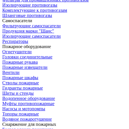
Изолирующие противогазы
Комплектующие к противогазам
Шланговые противогазы
Самоспасатели
Фильтрующие самоспасатели
Продукция марки "Шанс"
Изолирующие самоспасатели
Респираторы
Пожарное оборудование
Огнетушители
Головки соединительные
Пожарные рукава
Пожарные извещатели
Вентили
Пожарные шкафы
Стволы пожарные
Гидранты пожарные
Щиты и стенды
Водопенное оборудование
Муфты противопожарные
Насосы и мотопомпы
Топоры пожарные
Водяное пожаротушение
Снаряжение для пожарных