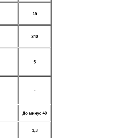
15
240
5
-
До минус 40
1,3