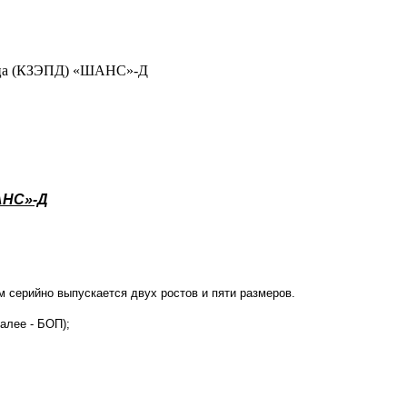
льца (КЗЭПД) «ШАНС»-Д
НС»-Д
м серийно выпускается двух ростов и пяти размеров.
алее - БОП);