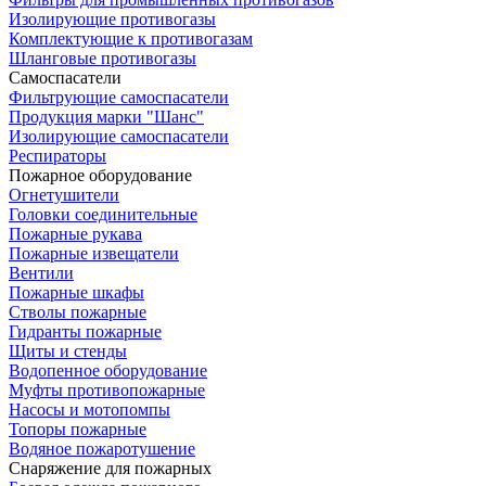
Изолирующие противогазы
Комплектующие к противогазам
Шланговые противогазы
Самоспасатели
Фильтрующие самоспасатели
Продукция марки "Шанс"
Изолирующие самоспасатели
Респираторы
Пожарное оборудование
Огнетушители
Головки соединительные
Пожарные рукава
Пожарные извещатели
Вентили
Пожарные шкафы
Стволы пожарные
Гидранты пожарные
Щиты и стенды
Водопенное оборудование
Муфты противопожарные
Насосы и мотопомпы
Топоры пожарные
Водяное пожаротушение
Снаряжение для пожарных