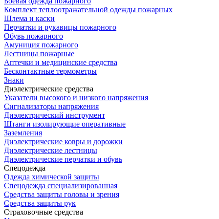
Боевая одежда пожарного
Комплект теплоотражательной одежды пожарных
Шлема и каски
Перчатки и рукавицы пожарного
Обувь пожарного
Амуниция пожарного
Лестницы пожарные
Аптечки и медицинские средства
Бесконтактные термометры
Знаки
Диэлектрические средства
Указатели высокого и низкого напряжения
Сигнализаторы напряжения
Диэлектрический инструмент
Штанги изолирующие оперативные
Заземления
Диэлектрические ковры и дорожки
Диэлектрические лестницы
Диэлектрические перчатки и обувь
Спецодежда
Одежда химической защиты
Спецодежда специализированная
Средства защиты головы и зрения
Средства защиты рук
Страховочные средства