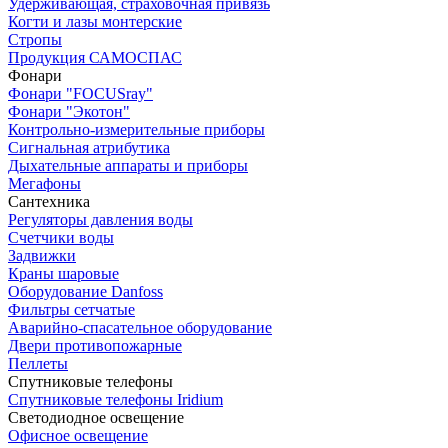
Удерживающая, страховочная привязь
Когти и лазы монтерские
Стропы
Продукция САМОСПАС
Фонари
Фонари "FOCUSray"
Фонари "Экотон"
Контрольно-измерительные приборы
Сигнальная атрибутика
Дыхательные аппараты и приборы
Мегафоны
Сантехника
Регуляторы давления воды
Счетчики воды
Задвижки
Краны шаровые
Оборудование Danfoss
Фильтры сетчатые
Аварийно-спасательное оборудование
Двери противопожарные
Пеллеты
Спутниковые телефоны
Спутниковые телефоны Iridium
Светодиодное освещение
Офисное освещение