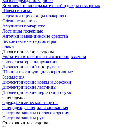
Боевая одежда пожарного
Комплект теплоотражательной одежды пожарных
Шлема и каски
Перчатки и рукавицы пожарного
Обувь пожарного
Амуниция пожарного
Лестницы пожарные
Аптечки и медицинские средства
Бесконтактные термометры
Знаки
Диэлектрические средства
Указатели высокого и низкого напряжения
Сигнализаторы напряжения
Диэлектрический инструмент
Штанги изолирующие оперативные
Заземления
Диэлектрические ковры и дорожки
Диэлектрические лестницы
Диэлектрические перчатки и обувь
Спецодежда
Одежда химической защиты
Спецодежда специализированная
Средства защиты головы и зрения
Средства защиты рук
Страховочные средства