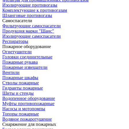
Изолирующие противогазы
Комплектующие к противогазам
Шланговые противогазы
Самоспасатели
Фильтрующие самоспасатели
Продукция марки "Шанс"
Изолирующие самоспасатели
Респираторы
Пожарное оборудование
Огнетушители
Головки соединительные
Пожарные рукава
Пожарные извещатели
Вентили
Пожарные шкафы
Стволы пожарные
Гидранты пожарные
Щиты и стенды
Водопенное оборудование
Муфты противопожарные
Насосы и мотопомпы
Топоры пожарные
Водяное пожаротушение
Снаряжение для пожарных