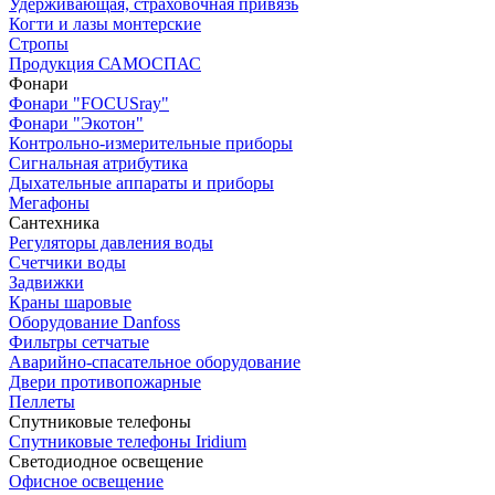
Удерживающая, страховочная привязь
Когти и лазы монтерские
Стропы
Продукция САМОСПАС
Фонари
Фонари "FOCUSray"
Фонари "Экотон"
Контрольно-измерительные приборы
Сигнальная атрибутика
Дыхательные аппараты и приборы
Мегафоны
Сантехника
Регуляторы давления воды
Счетчики воды
Задвижки
Краны шаровые
Оборудование Danfoss
Фильтры сетчатые
Аварийно-спасательное оборудование
Двери противопожарные
Пеллеты
Спутниковые телефоны
Спутниковые телефоны Iridium
Светодиодное освещение
Офисное освещение