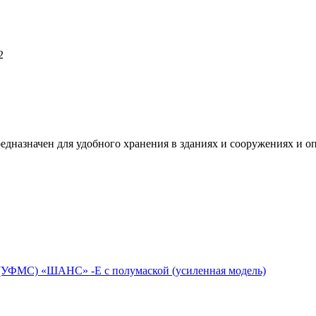
2
дназначен для удобного хранения в зданиях и сооружениях и о
(УФМС) «ШАНС» -Е с полумаской (усиленная модель)