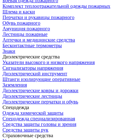
Боевая одежда пожарного
Комплект теплоотражательной одежды пожарных
Шлема и каски
Перчатки и рукавицы пожарного
Обувь пожарного
Амуниция пожарного
Лестницы пожарные
Аптечки и медицинские средства
Бесконтактные термометры
Знаки
Диэлектрические средства
Указатели высокого и низкого напряжения
Сигнализаторы напряжения
Диэлектрический инструмент
Штанги изолирующие оперативные
Заземления
Диэлектрические ковры и дорожки
Диэлектрические лестницы
Диэлектрические перчатки и обувь
Спецодежда
Одежда химической защиты
Спецодежда специализированная
Средства защиты головы и зрения
Средства защиты рук
Страховочные средства