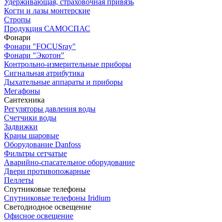
Удерживающая, страховочная привязь
Когти и лазы монтерские
Стропы
Продукция САМОСПАС
Фонари
Фонари "FOCUSray"
Фонари "Экотон"
Контрольно-измерительные приборы
Сигнальная атрибутика
Дыхательные аппараты и приборы
Мегафоны
Сантехника
Регуляторы давления воды
Счетчики воды
Задвижки
Краны шаровые
Оборудование Danfoss
Фильтры сетчатые
Аварийно-спасательное оборудование
Двери противопожарные
Пеллеты
Спутниковые телефоны
Спутниковые телефоны Iridium
Светодиодное освещение
Офисное освещение