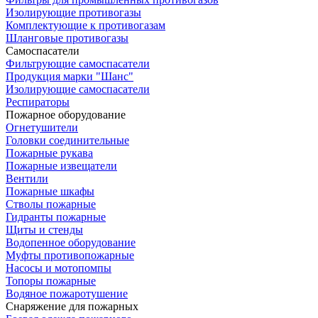
Изолирующие противогазы
Комплектующие к противогазам
Шланговые противогазы
Самоспасатели
Фильтрующие самоспасатели
Продукция марки "Шанс"
Изолирующие самоспасатели
Респираторы
Пожарное оборудование
Огнетушители
Головки соединительные
Пожарные рукава
Пожарные извещатели
Вентили
Пожарные шкафы
Стволы пожарные
Гидранты пожарные
Щиты и стенды
Водопенное оборудование
Муфты противопожарные
Насосы и мотопомпы
Топоры пожарные
Водяное пожаротушение
Снаряжение для пожарных