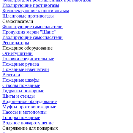
Изолирующие противогазы
Комплектующие к противогазам
Шланговые противогазы
Самоспасатели
Фильтрующие самоспасатели
Продукция марки "Шанс"
Изолирующие самоспасатели
Респираторы
Пожарное оборудование
Огнетушители
Головки соединительные
Пожарные рукава
Пожарные извещатели
Вентили
Пожарные шкафы
Стволы пожарные
Гидранты пожарные
Щиты и стенды
Водопенное оборудование
Муфты противопожарные
Насосы и мотопомпы
Топоры пожарные
Водяное пожаротушение
Снаряжение для пожарных