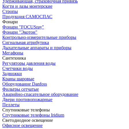
Удерживающая, страховочная привязь
Когти и лазы монтерские
Стропы
Продукция САМОСПАС
Фонари
Фонари "FOCUSray"
Фонари "Экотон"
Контрольно-измерительные приборы
Сигнальная атрибутика
Дыхательные аппараты и приборы
Мегафоны
Сантехника
Регуляторы давления воды
Счетчики воды
Задвижки
Краны шаровые
Оборудование Danfoss
Фильтры сетчатые
Аварийно-спасательное оборудование
Двери противопожарные
Пеллеты
Спутниковые телефоны
Спутниковые телефоны Iridium
Светодиодное освещение
Офисное освещение