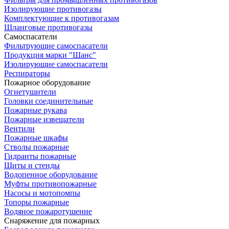
Изолирующие противогазы
Комплектующие к противогазам
Шланговые противогазы
Самоспасатели
Фильтрующие самоспасатели
Продукция марки "Шанс"
Изолирующие самоспасатели
Респираторы
Пожарное оборудование
Огнетушители
Головки соединительные
Пожарные рукава
Пожарные извещатели
Вентили
Пожарные шкафы
Стволы пожарные
Гидранты пожарные
Щиты и стенды
Водопенное оборудование
Муфты противопожарные
Насосы и мотопомпы
Топоры пожарные
Водяное пожаротушение
Снаряжение для пожарных