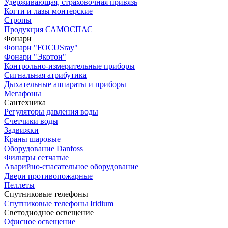
Удерживающая, страховочная привязь
Когти и лазы монтерские
Стропы
Продукция САМОСПАС
Фонари
Фонари "FOCUSray"
Фонари "Экотон"
Контрольно-измерительные приборы
Сигнальная атрибутика
Дыхательные аппараты и приборы
Мегафоны
Сантехника
Регуляторы давления воды
Счетчики воды
Задвижки
Краны шаровые
Оборудование Danfoss
Фильтры сетчатые
Аварийно-спасательное оборудование
Двери противопожарные
Пеллеты
Спутниковые телефоны
Спутниковые телефоны Iridium
Светодиодное освещение
Офисное освещение