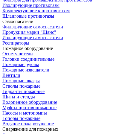
Изолирующие противогазы
Комплектующие к противогазам
Шланговые противогазы
Самоспасатели
Фильтрующие самоспасатели
Продукция марки "Шанс"
Изолирующие самоспасатели
Респираторы
Пожарное оборудование
Огнетушители
Головки соединительные
Пожарные рукава
Пожарные извещатели
Вентили
Пожарные шкафы
Стволы пожарные
Гидранты пожарные
Щиты и стенды
Водопенное оборудование
Муфты противопожарные
Насосы и мотопомпы
Топоры пожарные
Водяное пожаротушение
Снаряжение для пожарных