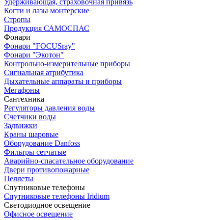
Удерживающая, страховочная привязь
Когти и лазы монтерские
Стропы
Продукция САМОСПАС
Фонари
Фонари "FOCUSray"
Фонари "Экотон"
Контрольно-измерительные приборы
Сигнальная атрибутика
Дыхательные аппараты и приборы
Мегафоны
Сантехника
Регуляторы давления воды
Счетчики воды
Задвижки
Краны шаровые
Оборудование Danfoss
Фильтры сетчатые
Аварийно-спасательное оборудование
Двери противопожарные
Пеллеты
Спутниковые телефоны
Спутниковые телефоны Iridium
Светодиодное освещение
Офисное освещение