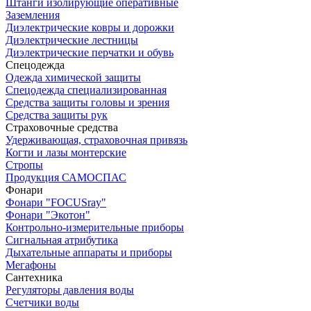
Штанги изолирующие оперативные
Заземления
Диэлектрические ковры и дорожки
Диэлектрические лестницы
Диэлектрические перчатки и обувь
Спецодежда
Одежда химической защиты
Спецодежда специализированная
Средства защиты головы и зрения
Средства защиты рук
Страховочные средства
Удерживающая, страховочная привязь
Когти и лазы монтерские
Стропы
Продукция САМОСПАС
Фонари
Фонари "FOCUSray"
Фонари "Экотон"
Контрольно-измерительные приборы
Сигнальная атрибутика
Дыхательные аппараты и приборы
Мегафоны
Сантехника
Регуляторы давления воды
Счетчики воды