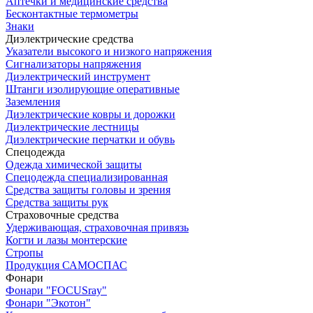
Аптечки и медицинские средства
Бесконтактные термометры
Знаки
Диэлектрические средства
Указатели высокого и низкого напряжения
Сигнализаторы напряжения
Диэлектрический инструмент
Штанги изолирующие оперативные
Заземления
Диэлектрические ковры и дорожки
Диэлектрические лестницы
Диэлектрические перчатки и обувь
Спецодежда
Одежда химической защиты
Спецодежда специализированная
Средства защиты головы и зрения
Средства защиты рук
Страховочные средства
Удерживающая, страховочная привязь
Когти и лазы монтерские
Стропы
Продукция САМОСПАС
Фонари
Фонари "FOCUSray"
Фонари "Экотон"