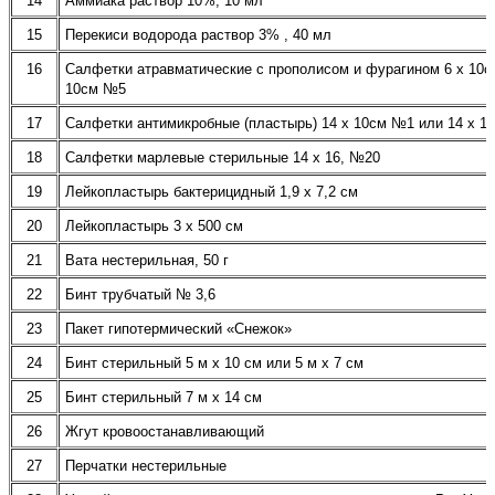
14
Аммиака раствор 10%, 10 мл
15
Перекиси водорода раствор 3% , 40 мл
16
Салфетки атравматические с прополисом и фурагином 6 х 10с
10см №5
17
Салфетки антимикробные (пластырь) 14 х 10см №1 или 14 х 
18
Салфетки марлевые стерильные 14 х 16, №20
19
Лейкопластырь бактерицидный 1,9 х 7,2 см
20
Лейкопластырь 3 х 500 см
21
Вата нестерильная, 50 г
22
Бинт трубчатый № 3,6
23
Пакет гипотермический «Снежок»
24
Бинт стерильный 5 м х 10 см или 5 м х 7 см
25
Бинт стерильный 7 м х 14 см
26
Жгут кровоостанавливающий
27
Перчатки нестерильные