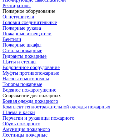
Респираторы
Пожарное оборудование
Огнетушители
Головки соединительные
Пожарные рукава
Пожарные извещатели
Вентили
Пожарные шкафы
Стволы пожарные
Гидранты пожарные
Щиты и стенды
Водопенное оборудование
Муфты противопожарные
Насосы и мотопомпы
Топоры пожарные
Водяное пожаротушение
Снаряжение для пожарных
Боевая одежда пожарного
Комплект теплоотражательной одежды пожарных
Шлема и каски
Перчатки и рукавицы пожарного
Обувь пожарного
Амуниция пожарного
Лестницы пожарные