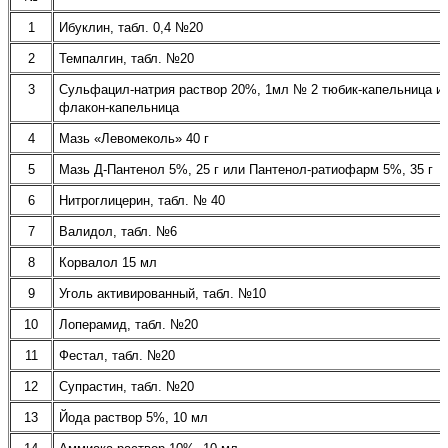
1
Ибуклин, табл. 0,4 №20
2
Темпалгин, табл. №20
3
Сульфацил-натрия раствор 20%, 1мл № 2 тюбик-капельница и
флакон-капельница
4
Мазь «Левомеколь» 40 г
5
Мазь Д-Пантенол 5%, 25 г или Пантенол-ратиофарм 5%, 35 г
6
Нитроглицерин, табл. № 40
7
Валидол, табл. №6
8
Корвалол 15 мл
9
Уголь активированный, табл. №10
10
Лоперамид, табл. №20
11
Фестал, табл. №20
12
Супрастин, табл. №20
13
Йода раствор 5%, 10 мл